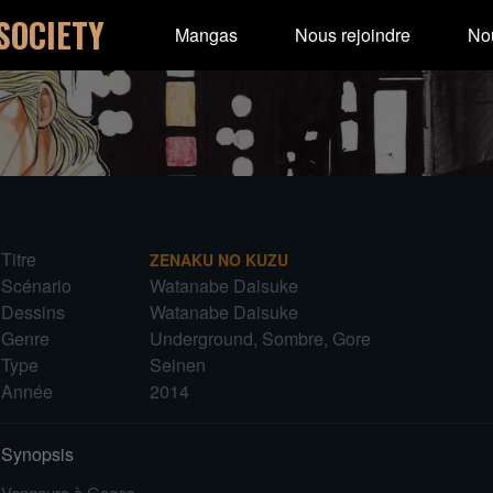
SOCIETY
Mangas
Nous rejoindre
Nou
Titre
ZENAKU NO KUZU
Scénario
Watanabe Daisuke
Dessins
Watanabe Daisuke
Genre
Underground, Sombre, Gore
Type
Seinen
Année
2014
Synopsis
Vengeurs à Gages.