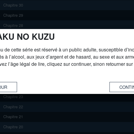
Chapitre 30
Chapitre 29
Chapitre 28
AKU NO KUZU
Chapitre 27
Chapitre 26
u de cette série est réservé à un public adulte, susceptible d’in
Chapitre 25
és à l’alcool, aux jeux d’argent et de hasard, au sexe et aux arm
ez l’âge légal de lire, cliquez sur continuer, sinon retourner sur
Chapitre 24
OUR
Chapitre 23
Chapitre 22
Chapitre 21
Chapitre 20