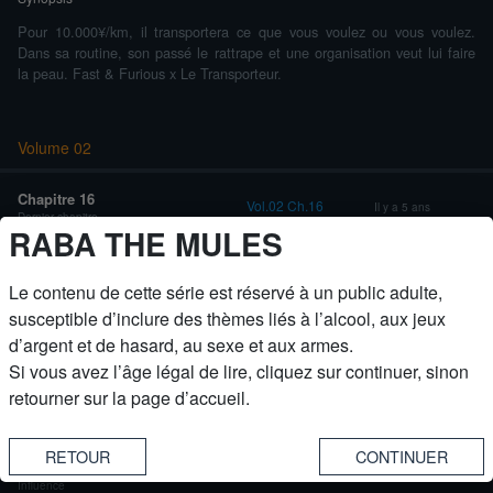
Pour 10.000¥/km, il transportera ce que vous voulez ou vous voulez.
Dans sa routine, son passé le rattrape et une organisation veut lui faire
la peau. Fast & Furious x Le Transporteur.
Volume 02
Chapitre 16
Vol.02 Ch.16
Il y a 5 ans
Dernier chapitre
RABA THE MULES
Chapitre 15
Vol.02 Ch.15
Il y a 5 ans
Véritable identité
Le contenu de cette série est réservé à un public adulte,
Chapitre 14
Vol.02 Ch.14
susceptible d’inclure des thèmes liés à l’alcool, aux jeux
Il y a 6 ans
Assurer ses arrières
d’argent et de hasard, au sexe et aux armes.
Chapitre 13
Vol.02 Ch.13
Si vous avez l’âge légal de lire, cliquez sur continuer, sinon
Il y a 6 ans
Invasion
retourner sur la page d’accueil.
Chapitre 12
Vol.02 Ch.12
Il y a 6 ans
Requête
RETOUR
Chapitre 11
Vol.02 Ch.11
Il y a 6 ans
Influence