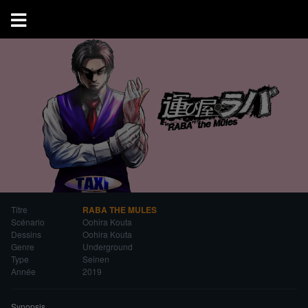
Titre
RABA THE MULES
Scénario
Oohira Kouta
Dessins
Oohira Kouta
Genre
Underground
Type
Seinen
Année
2019
Synopsis