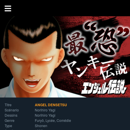
Titre
ANGEL DENSETSU
Scénario
Norihiro Yagi
Dessins
Norihiro Yagi
Genre
Furyō, Lycée, Comédie
Type
Shonen