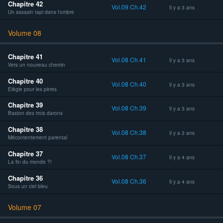
Chapitre 42
Vol.09 Ch.42
Il y a 3 ans
Un assasin tapi dans l'ombre
Volume 08
Chapitre 41
Vol.08 Ch.41
Il y a 3 ans
Vers un nouveau chemin
Chapitre 40
Vol.08 Ch.40
Il y a 3 ans
Elégie pour les pères
Chapitre 39
Vol.08 Ch.39
Il y a 3 ans
Baston des trois darons
Chapitre 38
Vol.08 Ch.38
Il y a 3 ans
Mécontentement parental
Chapitre 37
Vol.08 Ch.37
Il y a 4 ans
La fin du monde ?!
Chapitre 36
Vol.08 Ch.36
Il y a 4 ans
Sous un ciel bleu
Volume 07