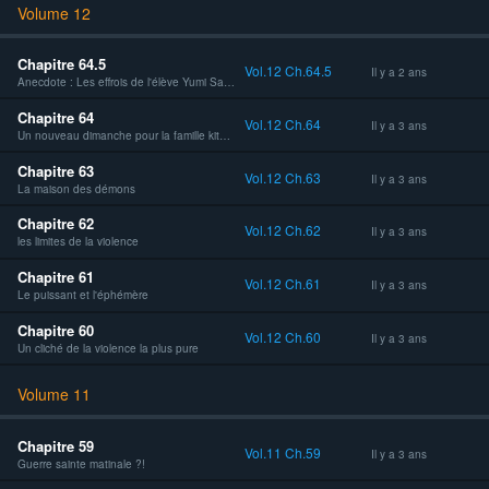
Volume 12
Chapitre 64.5
Vol.12 Ch.64.5
Il y a 2 ans
Anecdote : Les effrois de l'élève Yumi Saeki - Partie 2
Chapitre 64
Vol.12 Ch.64
Il y a 3 ans
Un nouveau dimanche pour la famille kitano
Chapitre 63
Vol.12 Ch.63
Il y a 3 ans
La maison des démons
Chapitre 62
Vol.12 Ch.62
Il y a 3 ans
les limites de la violence
Chapitre 61
Vol.12 Ch.61
Il y a 3 ans
Le puissant et l'éphémère
Chapitre 60
Vol.12 Ch.60
Il y a 3 ans
Un cliché de la violence la plus pure
Volume 11
Chapitre 59
Vol.11 Ch.59
Il y a 3 ans
Guerre sainte matinale ?!