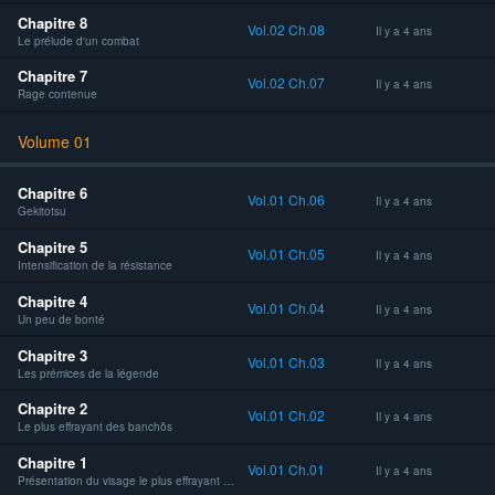
Chapitre 8
Vol.02 Ch.08
Il y a 4 ans
Le prélude d'un combat
Chapitre 7
Vol.02 Ch.07
Il y a 4 ans
Rage contenue
Volume 01
Chapitre 6
Vol.01 Ch.06
Il y a 4 ans
Gekitotsu
Chapitre 5
Vol.01 Ch.05
Il y a 4 ans
Intensification de la résistance
Chapitre 4
Vol.01 Ch.04
Il y a 4 ans
Un peu de bonté
Chapitre 3
Vol.01 Ch.03
Il y a 4 ans
Les prémices de la légende
Chapitre 2
Vol.01 Ch.02
Il y a 4 ans
Le plus effrayant des banchôs
Chapitre 1
Vol.01 Ch.01
Il y a 4 ans
Présentation du visage le plus effrayant qu'il soit !!!