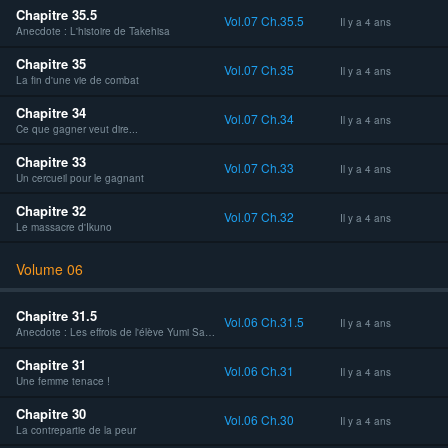
Chapitre 35.5
Vol.07 Ch.35.5
Il y a 4 ans
Anecdote : L'histoire de Takehisa
Chapitre 35
Vol.07 Ch.35
Il y a 4 ans
La fin d'une vie de combat
Chapitre 34
Vol.07 Ch.34
Il y a 4 ans
Ce que gagner veut dire...
Chapitre 33
Vol.07 Ch.33
Il y a 4 ans
Un cercueil pour le gagnant
Chapitre 32
Vol.07 Ch.32
Il y a 4 ans
Le massacre d'Ikuno
Volume 06
Chapitre 31.5
Vol.06 Ch.31.5
Il y a 4 ans
Anecdote : Les effrois de l'élève Yumi Saeki
Chapitre 31
Vol.06 Ch.31
Il y a 4 ans
Une femme tenace !
Chapitre 30
Vol.06 Ch.30
Il y a 4 ans
La contrepartie de la peur