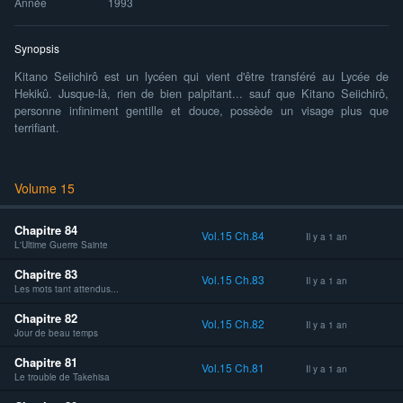
Année
1993
Synopsis
Kitano Seiichirô est un lycéen qui vient d'être transféré au Lycée de
Hekikû. Jusque-là, rien de bien palpitant... sauf que Kitano Seiichirô,
personne infiniment gentille et douce, possède un visage plus que
terrifiant.
Volume 15
Chapitre 84
Vol.15 Ch.84
Il y a 1 an
L'Ultime Guerre Sainte
Chapitre 83
Vol.15 Ch.83
Il y a 1 an
Les mots tant attendus...
Chapitre 82
Vol.15 Ch.82
Il y a 1 an
Jour de beau temps
Chapitre 81
Vol.15 Ch.81
Il y a 1 an
Le trouble de Takehisa