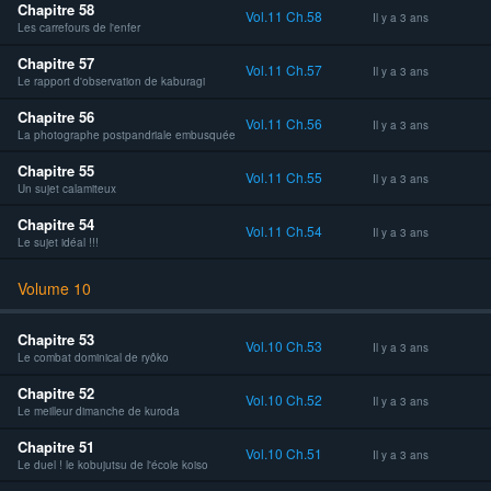
Chapitre 58
Vol.11 Ch.58
Il y a 3 ans
Les carrefours de l'enfer
Chapitre 57
Vol.11 Ch.57
Il y a 3 ans
Le rapport d'observation de kaburagi
Chapitre 56
Vol.11 Ch.56
Il y a 3 ans
La photographe postpandriale embusquée
Chapitre 55
Vol.11 Ch.55
Il y a 3 ans
Un sujet calamiteux
Chapitre 54
Vol.11 Ch.54
Il y a 3 ans
Le sujet idéal !!!
Volume 10
Chapitre 53
Vol.10 Ch.53
Il y a 3 ans
Le combat dominical de ryôko
Chapitre 52
Vol.10 Ch.52
Il y a 3 ans
Le meilleur dimanche de kuroda
Chapitre 51
Vol.10 Ch.51
Il y a 3 ans
Le duel ! le kobujutsu de l'école koiso