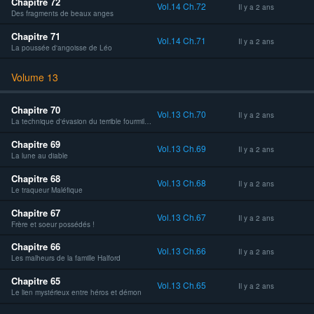
Chapitre 72
Vol.14 Ch.72
Il y a 2 ans
Des fragments de beaux anges
Chapitre 71
Vol.14 Ch.71
Il y a 2 ans
La poussée d'angoisse de Léo
Volume 13
Chapitre 70
Vol.13 Ch.70
Il y a 2 ans
La technique d'évasion du terrible fourmillion démoniaque !!!
Chapitre 69
Vol.13 Ch.69
Il y a 2 ans
La lune au diable
Chapitre 68
Vol.13 Ch.68
Il y a 2 ans
Le traqueur Maléfique
Chapitre 67
Vol.13 Ch.67
Il y a 2 ans
Frère et soeur possédés !
Chapitre 66
Vol.13 Ch.66
Il y a 2 ans
Les malheurs de la famille Halford
Chapitre 65
Vol.13 Ch.65
Il y a 2 ans
Le lien mystérieux entre héros et démon