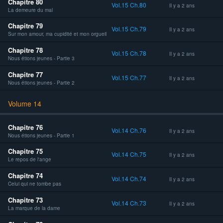
Chapitre 80
Vol.15 Ch.80
Il y a 2 ans
La demeure du mal
Chapitre 79
Vol.15 Ch.79
Il y a 2 ans
Sur mon amour, ma cupidité et mon orgueil
Chapitre 78
Vol.15 Ch.78
Il y a 2 ans
Nous étions jeunes - Partie 3
Chapitre 77
Vol.15 Ch.77
Il y a 2 ans
Nous étions jeunes - Partie 2
Volume 14
Chapitre 76
Vol.14 Ch.76
Il y a 2 ans
Nous étions jeunes - Partie 1
Chapitre 75
Vol.14 Ch.75
Il y a 2 ans
Le repos de l'ange
Chapitre 74
Vol.14 Ch.74
Il y a 2 ans
Celui qui ne tombe pas
Chapitre 73
Vol.14 Ch.73
Il y a 2 ans
La marque de la dame