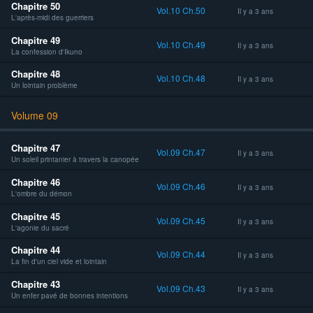
Chapitre 50
Vol.10 Ch.50
Il y a 3 ans
L'après-midi des guerriers
Chapitre 49
Vol.10 Ch.49
Il y a 3 ans
La confession d'Ikuno
Chapitre 48
Vol.10 Ch.48
Il y a 3 ans
Un lointain problème
Volume 09
Chapitre 47
Vol.09 Ch.47
Il y a 3 ans
Un soleil printanier à travers la canopée
Chapitre 46
Vol.09 Ch.46
Il y a 3 ans
L'ombre du démon
Chapitre 45
Vol.09 Ch.45
Il y a 3 ans
L'agonie du sacré
Chapitre 44
Vol.09 Ch.44
Il y a 3 ans
La fin d'un ciel vide et lointain
Chapitre 43
Vol.09 Ch.43
Il y a 3 ans
Un enfer pavé de bonnes intentions