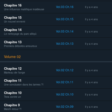
Chapitre 16
Vol.03 Ch.16
Il y a 4 ans
Une influence maléfique insidieuse
Chapitre 15
Vol.03 Ch.15
Il y a 4 ans
Un nouvel ennemi
Chapitre 14
Vol.03 Ch.14
Il y a 4 ans
Le nettoyage du parc sôkyû
Chapitre 13
Vol.03 Ch.13
Il y a 4 ans
Premiers déboires amoureux
Volume 02
Chapitre 12
Vol.02 Ch.12
Il y a 4 ans
Marteau de l'ange
Chapitre 11
Vol.02 Ch.11
Il y a 4 ans
Une conclusion dans les larmes ?!
Chapitre 10
Vol.02 Ch.10
Il y a 4 ans
Trois contre un
Chapitre 9
Vol.02 Ch.09
Il y a 4 ans
Match retour ?!