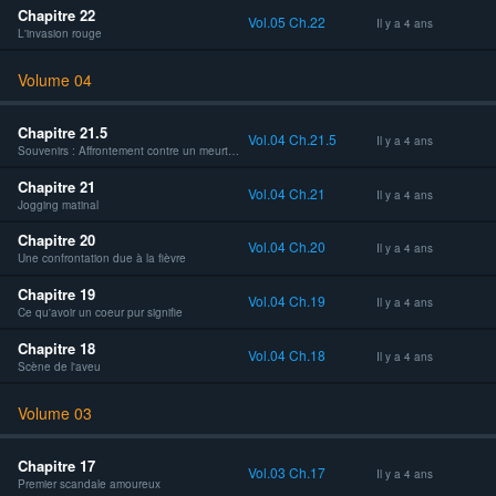
Chapitre 22
Vol.05 Ch.22
Il y a 4 ans
L'invasion rouge
Volume 04
Chapitre 21.5
Vol.04 Ch.21.5
Il y a 4 ans
Souvenirs : Affrontement contre un meurtrier errant !!!
Chapitre 21
Vol.04 Ch.21
Il y a 4 ans
Jogging matinal
Chapitre 20
Vol.04 Ch.20
Il y a 4 ans
Une confrontation due à la fièvre
Chapitre 19
Vol.04 Ch.19
Il y a 4 ans
Ce qu'avoir un coeur pur signifie
Chapitre 18
Vol.04 Ch.18
Il y a 4 ans
Scène de l'aveu
Volume 03
Chapitre 17
Vol.03 Ch.17
Il y a 4 ans
Premier scandale amoureux