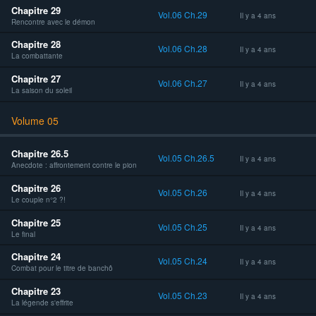
Chapitre 29
Vol.06 Ch.29
Il y a 4 ans
Rencontre avec le démon
Chapitre 28
Vol.06 Ch.28
Il y a 4 ans
La combattante
Chapitre 27
Vol.06 Ch.27
Il y a 4 ans
La saison du soleil
Volume 05
Chapitre 26.5
Vol.05 Ch.26.5
Il y a 4 ans
Anecdote : affrontement contre le pion
Chapitre 26
Vol.05 Ch.26
Il y a 4 ans
Le couple n°2 ?!
Chapitre 25
Vol.05 Ch.25
Il y a 4 ans
Le final
Chapitre 24
Vol.05 Ch.24
Il y a 4 ans
Combat pour le titre de banchô
Chapitre 23
Vol.05 Ch.23
Il y a 4 ans
La légende s'effrite